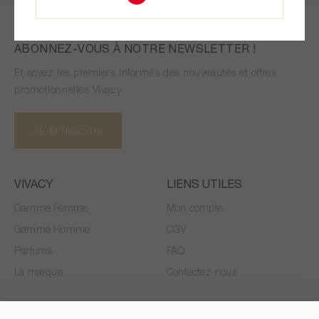
ABONNEZ-VOUS À NOTRE NEWSLETTER !
Et soyez les premiers informés des nouveautés et offres
promotionnelles Vivacy
JE M'INSCRIS
VIVACY
LIENS UTILES
Gamme Femme
Mon compte
Gamme Homme
CGV
Parfums
FAQ
La marque
Contactez-nous