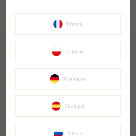
2
/ 2
France
Pologne
Livraison offerte
À votre écoute
dès 55€ d’achat
du lundi au vendredi, de 9h à
17h
Allemagne
Espagne
Jusqu'à 3
Paiement sécurisé
échantillons offerts
CB, Paypal
Russie