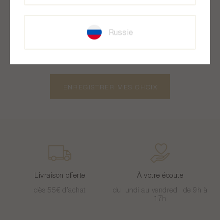
des visites), la navigation (pages consultées, actions
réalisées), etc.
Russie
13 mois, 1mn,
24h
ENREGISTRER MES CHOIX
Livraison offerte
À votre écoute
dès 55€ d’achat
du lundi au vendredi, de 9h à
17h