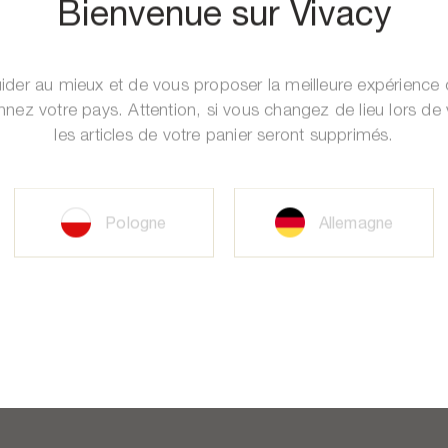
Bienvenue sur Vivacy
ider au mieux et de vous proposer la meilleure expérience c
nnez votre pays. Attention, si vous changez de lieu lors de
les articles de votre panier seront supprimés.
Pologne
Allemagne
À votre écoute
Jusqu'à 3
i au vendredi, de 9h à 17h
échantillons offerts