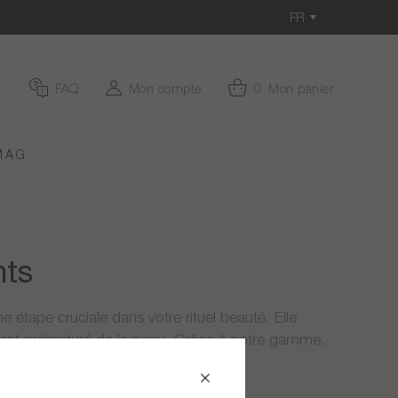
FR
FAQ
Mon compte
0
Mon panier
MAG
nts
e étape cruciale dans votre rituel beauté. Elle
sement prématuré de la peau. Grâce à notre gamme,
se et son éclat.