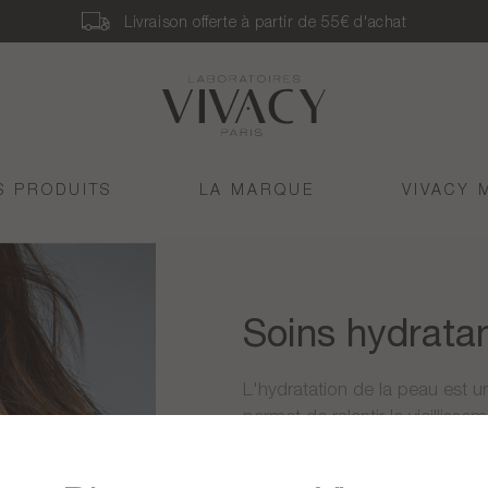
Livraison offerte à partir de 55€ d'achat
S PRODUITS
LA MARQUE
VIVACY 
Soins hydrata
L'hydratation de la peau est un
permet de ralentir le vieillis
votre peau retrouve sa souples